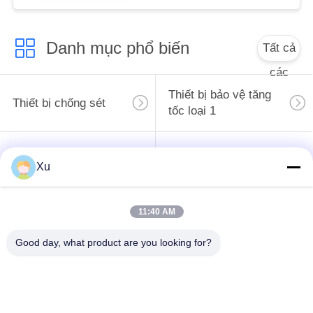
WEB
Danh mục phổ biến
Tất cả
CHÍNH
các
SÁCH
Thiết bị bảo vệ tăng
BẢO
Thiết bị chống sét
tốc loại 1
MẬT
Thiết bị chống sét
Thiết bị bảo vệ tăng
Xu
loại 2
tốc loại 3
Máy đột biến T1 + T2
11:40 AM
PV Surge Arrester
B + C
Good day, what product are you looking for?
Power Surge
Protection
Devicefunction
Thiết bị bảo vệ sốc