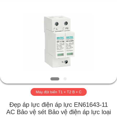
2026
Britec
Electric
Co.,
Ltd..
All
Rights
Reserved.
NHÀ
SẢN
PHẨM
VỀ
CHÚNG
TÔI
Máy đột biến T1 + T2 B + C
THAM
Đẹp áp lực điện áp lực EN61643-11
QUAN
AC Bảo vệ sét Bảo vệ điện áp lực loại