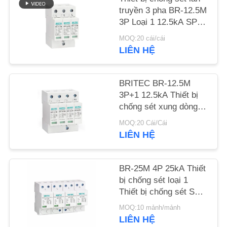
TỨC
truyền 3 pha BR-12.5M
3P Loại 1 12.5kA SPD
12.5ka bộ triệt tiêu đột
TẤT
MOQ:20 cái/cái
biến công nghiệp
LIÊN HỆ
CẢ
CÁC
BRITEC BR-12.5M
TRƯỜNG
3P+1 12.5kA Thiết bị
HỢP
chống sét xung dòng
điện với thiết kế mô-
MOQ:20 Cái/Cái
đun plug-in và bảo vệ
LIÊN HỆ
VR
loại I+II
SHOW
BR-25M 4P 25kA Thiết
bị chống sét loại 1
SƠ
Thiết bị chống sét SPD
ĐỒ
Loại 1 có thể cắm
MOQ:10 mảnh/mảnh
được Thiết bị chống
TRANG
LIÊN HỆ
sét Trung Quốc