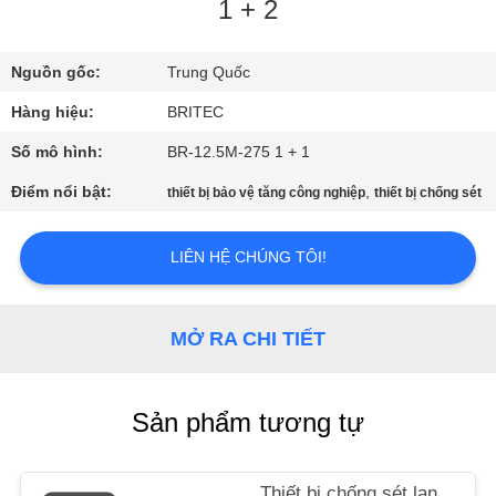
NHÀ
1 + 2
MÁY
Nguồn gốc:
Trung Quốc
KIỂM
Hàng hiệu:
BRITEC
SOÁT
Số mô hình:
BR-12.5M-275 1 + 1
CHẤT
Điểm nổi bật:
,
thiết bị bảo vệ tăng công nghiệp
thiết bị chống sét
LƯỢNG
LIÊN HỆ CHÚNG TÔI!
LIÊN
HỆ
MỞ RA CHI TIẾT
CHÚNG
TÔI
Sản phẩm tương tự
TIN
Thiết bị chống sét lan